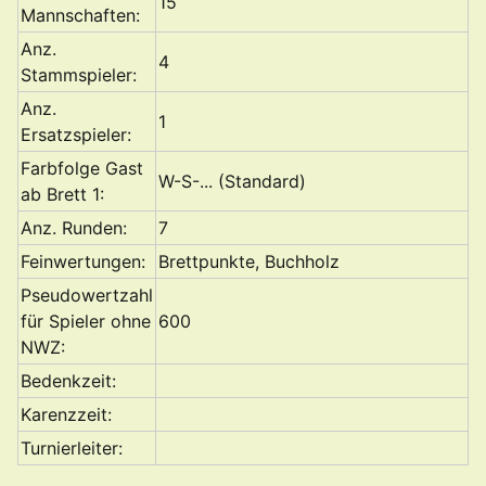
15
Mannschaften:
Anz.
4
Stammspieler:
Anz.
1
Ersatzspieler:
Farbfolge Gast
W-S-... (Standard)
ab Brett 1:
Anz. Runden:
7
Feinwertungen:
Brettpunkte, Buchholz
Pseudowertzahl
für Spieler ohne
600
NWZ:
Bedenkzeit:
Karenzzeit:
Turnierleiter: