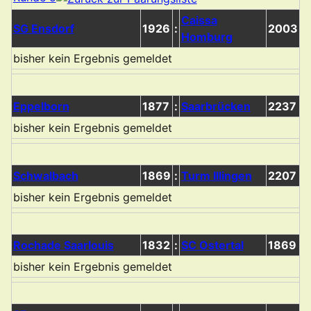
Caissa
SG Ensdorf
1926
:
2003
Homburg
bisher kein Ergebnis gemeldet
Eppelborn
1877
:
Saarbrücken
2237
bisher kein Ergebnis gemeldet
Schwalbach
1869
:
Turm Illingen
2207
bisher kein Ergebnis gemeldet
Rochade Saarlouis
1832
:
SC Ostertal
1869
bisher kein Ergebnis gemeldet