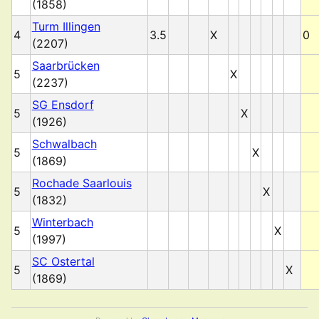
(1858)
Turm Illingen
4
3.5
X
0
(2207)
Saarbrücken
5
X
(2237)
SG Ensdorf
5
X
(1926)
Schwalbach
5
X
(1869)
Rochade Saarlouis
5
X
(1832)
Winterbach
5
X
(1997)
SC Ostertal
5
X
(1869)