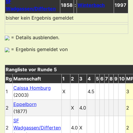
SF
1858
:
Winterbach
1997
Wadgassen/Differten
bisher kein Ergebnis gemeldet
= Details ausblenden.
= Ergebnis gemeldet von
Rangliste vor Runde 5
Rg
Mannschaft
1
2
3
4
5
6
7
8
9
10
M
Caissa Homburg
1
X
4.5
3
(2003)
Eppelborn
2
X
4.0
2
(1877)
SF
2
Wadgassen/Differten
4.0
X
2