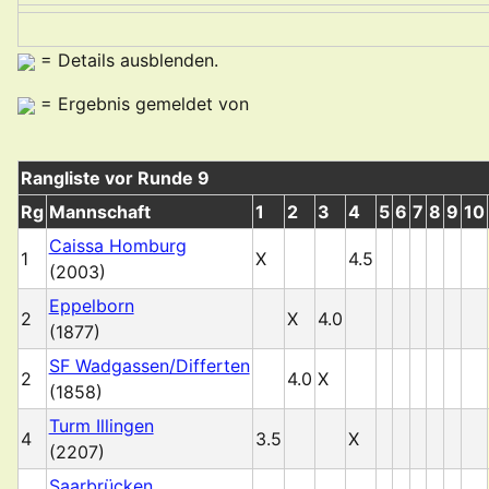
= Details ausblenden.
= Ergebnis gemeldet von
Rangliste vor Runde 9
Rg
Mannschaft
1
2
3
4
5
6
7
8
9
10
Caissa Homburg
1
X
4.5
(2003)
Eppelborn
2
X
4.0
(1877)
SF Wadgassen/Differten
2
4.0
X
(1858)
Turm Illingen
4
3.5
X
(2207)
Saarbrücken