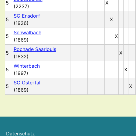
5
X
(2237)
SG Ensdorf
5
X
(1926)
Schwalbach
5
X
(1869)
Rochade Saarlouis
5
X
(1832)
Winterbach
5
X
(1997)
SC Ostertal
5
X
(1869)
Datenschutz