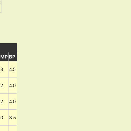
MP
BP
3
4.5
2
4.0
2
4.0
0
3.5