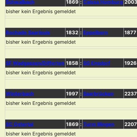
Schwalbach
1869
:
Caissa Homburg
200
bisher kein Ergebnis gemeldet
Rochade Saarlouis
1832
:
Eppelborn
1877
bisher kein Ergebnis gemeldet
SF Wadgassen/Differten
1858
:
SG Ensdorf
1926
bisher kein Ergebnis gemeldet
Winterbach
1997
:
Saarbrücken
2237
bisher kein Ergebnis gemeldet
SC Ostertal
1869
:
Turm Illingen
2207
bisher kein Ergebnis gemeldet