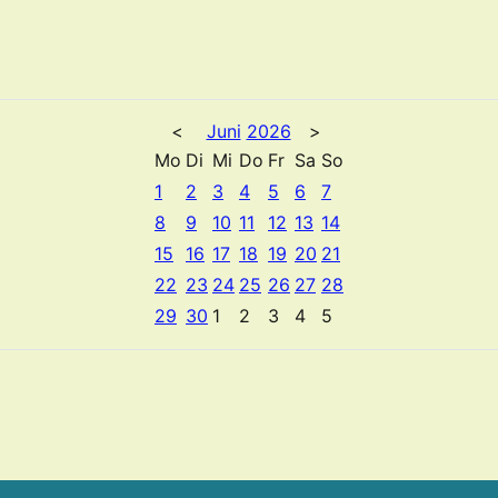
<
Juni
2026
>
Mo
Di
Mi
Do
Fr
Sa
So
1
2
3
4
5
6
7
8
9
10
11
12
13
14
15
16
17
18
19
20
21
22
23
24
25
26
27
28
29
30
1
2
3
4
5