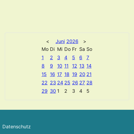
<
Juni
2026
>
Mo
Di
Mi
Do
Fr
Sa
So
1
2
3
4
5
6
7
8
9
10
11
12
13
14
15
16
17
18
19
20
21
22
23
24
25
26
27
28
29
30
1
2
3
4
5
Datenschutz